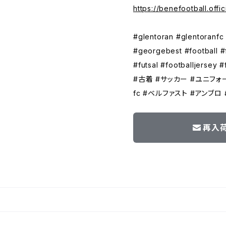
https://benefootball.offic
#glentoran #glentoranfc 
#georgebest #football #fo
#futsal #footballjersey #
#古着 #サッカー #ユニフォ
fc #ベルファスト #アンブロ
再入