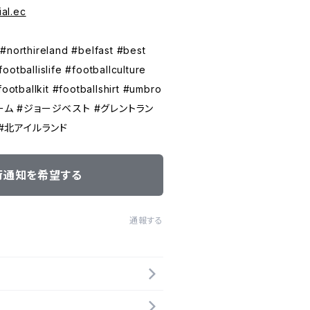
ial.ec
#northireland #belfast #best
otballislife #footballculture
footballkit #footballshirt #umbro
ーム #ジョージベスト #グレントラン
 #北アイルランド
荷通知を希望する
通報する