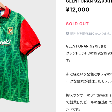
GLENTORAN 92/93(H)
¥12,000
SOLD OUT
送料が別途
¥380
かかります。
GLENTORAN 92/93(H)
グレントランFCの1992/19
す。
赤と緑という配色とボディの
ークな要素が詰まったモデル
胸スポンサーのSmithwick
で創業したビールの醸造所で
ンドです。