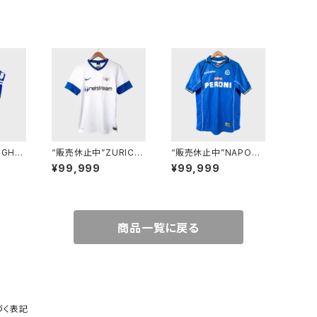
IGHT
“販売休止中”ZURICH
“販売休止中”NAPOLI
F
13/14 - M
00/01(H) - L
¥99,999
¥99,999
商品一覧に戻る
づく表記