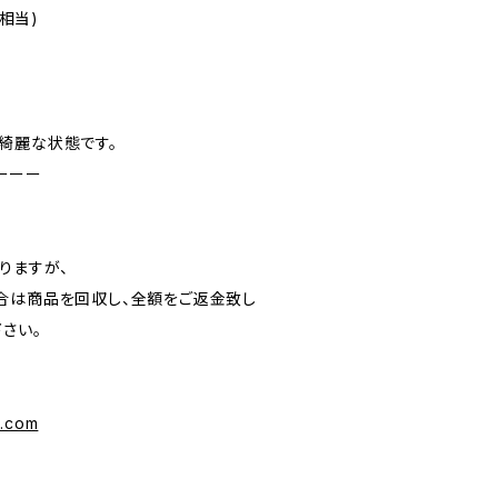
L相当)
綺麗な状態です。
ーーー
りますが、
合は商品を回収し、全額をご返金致し
さい。
l.com